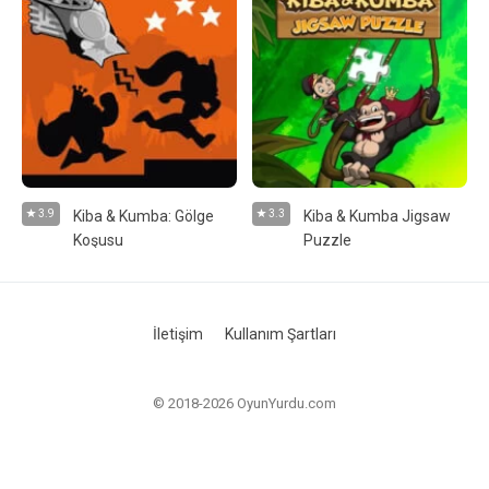
3.9
Kiba & Kumba: Gölge
3.3
Kiba & Kumba Jigsaw
Koşusu
Puzzle
İletişim
Kullanım Şartları
© 2018-2026 OyunYurdu.com