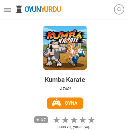
OYUN
YURDU
Kumba Karate
ATARİ
OYNA
3.7
puan ver, yorum yap