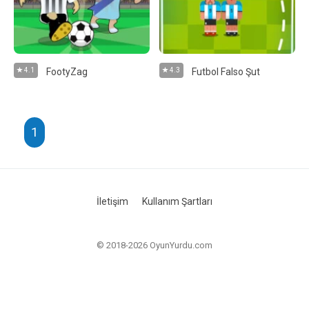
4.1
FootyZag
4.3
Futbol Falso Şut
1
İletişim
Kullanım Şartları
© 2018-2026 OyunYurdu.com