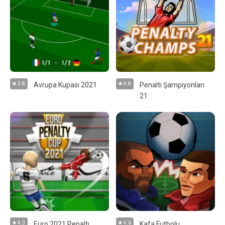
3.8
Avrupa Kupası 2021
4.8
Penaltı Şampiyonları
21
4.3
Euro 2021 Penaltı
4.6
Kafa Futbolu