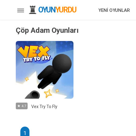
OYUN
YURDU
YENİ OYUNLAR
Çöp Adam Oyunları
4.7
Vex Try To Fly
1