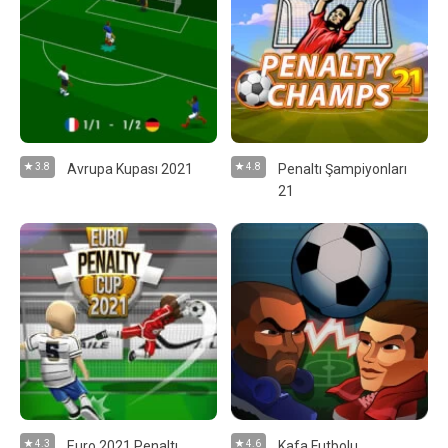
3.8
Avrupa Kupası 2021
4.8
Penaltı Şampiyonları
21
4.3
Euro 2021 Penaltı
4.6
Kafa Futbolu