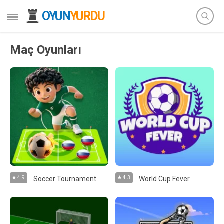
OYUN
YURDU
Maç Oyunları
4.9
Soccer Tournament
4.3
World Cup Fever