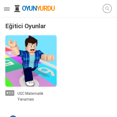
OYUN
YURDU
Eğitici Oyunlar
4.6
UGC Matematik
Yarışması