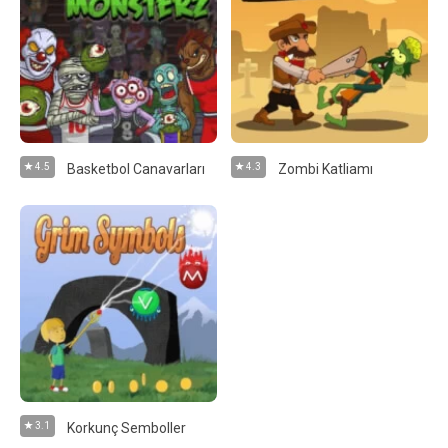
4.5
Basketbol Canavarları
4.3
Zombi Katliamı
3.1
Korkunç Semboller