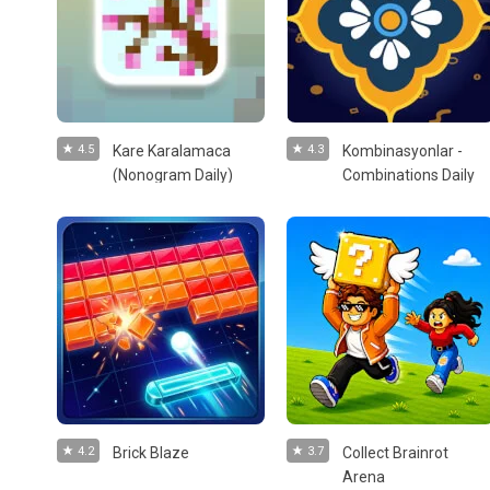
4.5
Kare Karalamaca
4.3
Kombinasyonlar -
(Nonogram Daily)
Combinations Daily
4.2
Brick Blaze
3.7
Collect Brainrot
Arena