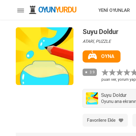
OYUN
YURDU
YENİ OYUNLAR
Suyu Doldur
ATARİ, PUZZLE
OYNA
3.9
puan ver, yorum yap
Suyu Doldur
Oyunu ana ekranın
Favorilere Ekle