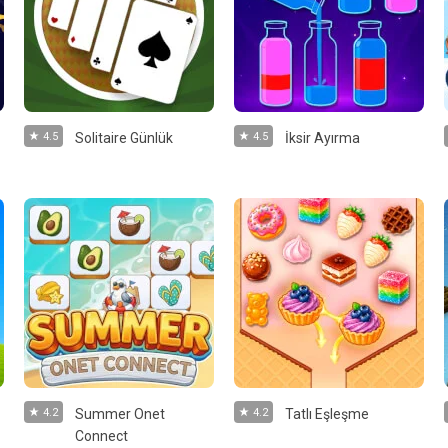
4.5
Solitaire Günlük
4.5
İksir Ayırma
4.2
Summer Onet
4.2
Tatlı Eşleşme
Connect