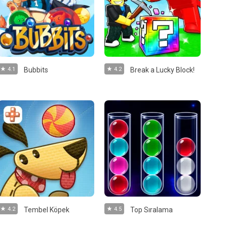
4.1
Bubbits
4.2
Break a Lucky Block!
4.2
Tembel Köpek
4.5
Top Sıralama