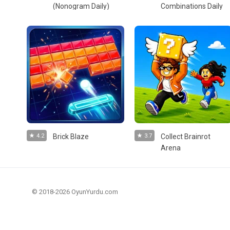
(Nonogram Daily)
Combinations Daily
4.2
Brick Blaze
3.7
Collect Brainrot
Arena
© 2018-2026 OyunYurdu.com