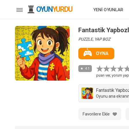
OYUN
YURDU
YENİ OYUNLAR
Fantastik Yapbozl
PUZZLE, YAP BOZ
OYNA
4.1
puan ver, yorum yap
Fantastik Yapbo
Oyunu ana ekranın
Favorilere Ekle