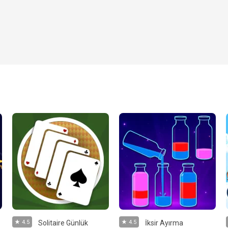
4.5
Solitaire Günlük
4.5
İksir Ayırma