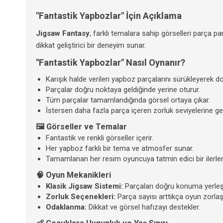
"Fantastik Yapbozlar" İçin Açıklama
Jigsaw Fantasy
, farklı temalara sahip görselleri parça p
dikkat geliştirici bir deneyim sunar.
"Fantastik Yapbozlar" Nasıl Oynanır?
Karışık halde verilen yapboz parçalarını sürükleyerek doğ
Parçalar doğru noktaya geldiğinde yerine oturur.
Tüm parçalar tamamlandığında görsel ortaya çıkar.
İstersen daha fazla parça içeren zorluk seviyelerine geç
🖼️ Görseller ve Temalar
Fantastik ve renkli görseller içerir.
Her yapboz farklı bir tema ve atmosfer sunar.
Tamamlanan her resim oyuncuya tatmin edici bir ilerlem
🧠 Oyun Mekanikleri
Klasik Jigsaw Sistemi:
Parçaları doğru konuma yerleşt
Zorluk Seçenekleri:
Parça sayısı arttıkça oyun zorlaşı
Odaklanma:
Dikkat ve görsel hafızayı destekler.