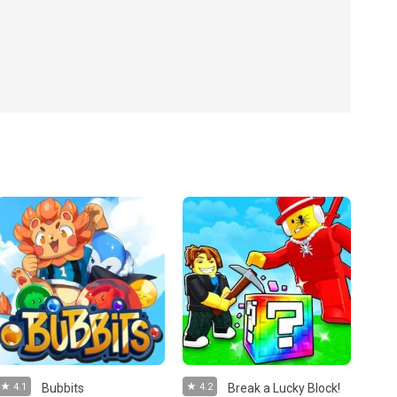
4.1
Bubbits
4.2
Break a Lucky Block!