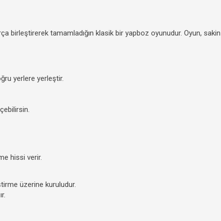
arça birleştirerek tamamladığın klasik bir yapboz oyunudur. Oyun, saki
ru yerlere yerleştir.
ebilirsin.
e hissi verir.
irme üzerine kuruludur.
r.