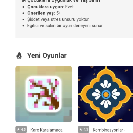
👶 Çocuklara Uygunluk ve Yaş Sınırı
Çocuklara uygun:
Evet
Önerilen yaş:
5+
Şiddet veya stres unsuru yoktur.
Eğitici ve sakin bir oyun deneyimi sunar.
Yeni Oyunlar
4.5
Kare Karalamaca
4.3
Kombinasyonlar -