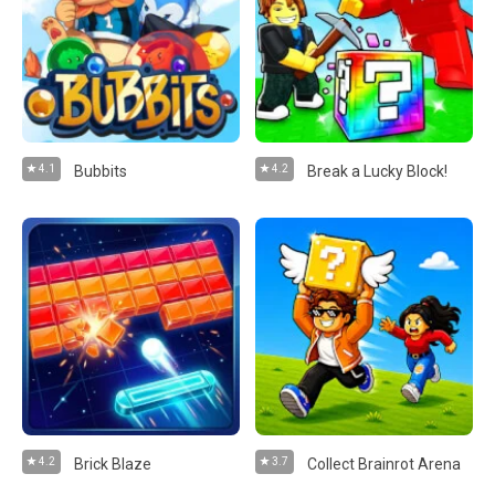
4.1
Bubbits
4.2
Break a Lucky Block!
4.2
Brick Blaze
3.7
Collect Brainrot Arena