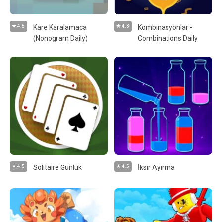
4.5
Kare Karalamaca
4.3
Kombinasyonlar -
(Nonogram Daily)
Combinations Daily
4.5
Solitaire Günlük
4.5
İksir Ayırma