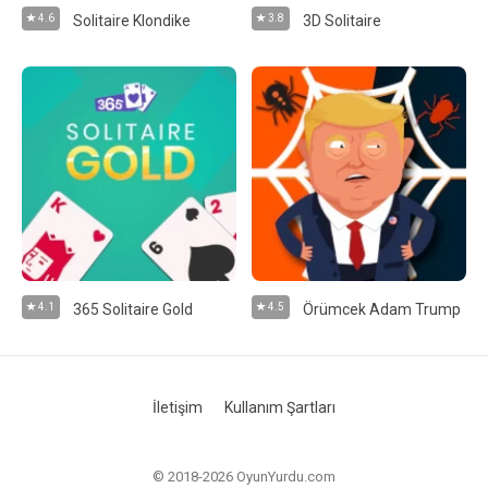
4.6
Solitaire Klondike
3.8
3D Solitaire
4.1
365 Solitaire Gold
4.5
Örümcek Adam Trump
İletişim
Kullanım Şartları
© 2018-2026 OyunYurdu.com