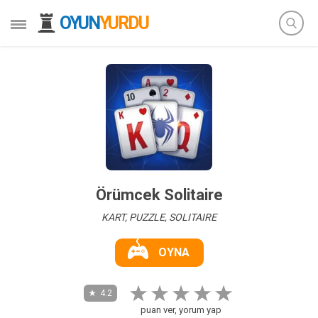
OYUN
YURDU
Örümcek Solitaire
KART, PUZZLE, SOLITAIRE
OYNA
4.2
puan ver, yorum yap