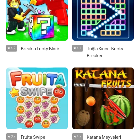
4.2
Break a Lucky Block!
4.4
Tuğla Kırıcı - Bricks
Breaker
3.7
Fruita Swipe
4.7
Katana Meyveleri