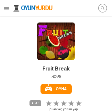
OYUN
YURDU
Fruit Break
ATARİ
OYNA
4.0
puan ver, yorum yap