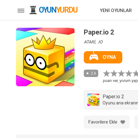
OYUN
YURDU
YENİ OYUNLAR
Paper.io 2
ATARİ, .IO
OYNA
2.6
puan ver, yorum yap
Paper.io 2
Oyunu ana ekranın
Favorilere Ekle