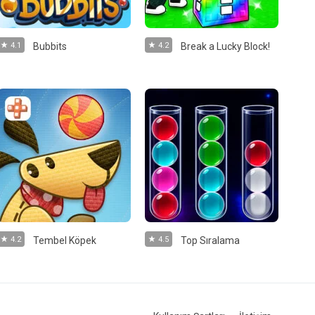
4.1
Bubbits
4.2
Break a Lucky Block!
4.2
Tembel Köpek
4.5
Top Sıralama