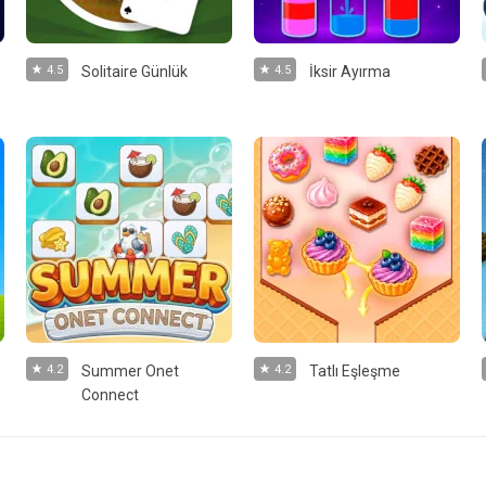
4.5
Solitaire Günlük
4.5
İksir Ayırma
4.2
Summer Onet
4.2
Tatlı Eşleşme
Connect