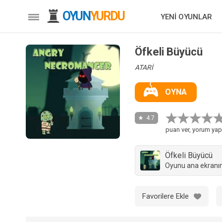
OYUN
YURDU
YENİ OYUNLAR
Öfkeli Büyücü
ATARİ
OYNA
4.7
puan ver, yorum yap
Öfkeli Büyücü
Oyunu ana ekranın
Favorilere Ekle