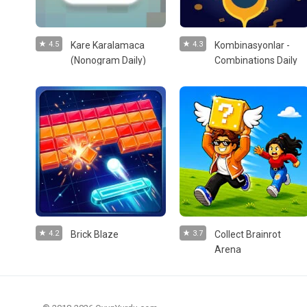
4.5
Kare Karalamaca
4.3
Kombinasyonlar -
(Nonogram Daily)
Combinations Daily
4.2
Brick Blaze
3.7
Collect Brainrot
Arena