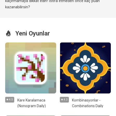
kaçırmamaya dikkat edin! İstifa etmeden önce kaç puan
kazanabilirsin?
Yeni Oyunlar
4.5
Kare Karalamaca
4.3
Kombinasyonlar -
(Nonogram Daily)
Combinations Daily