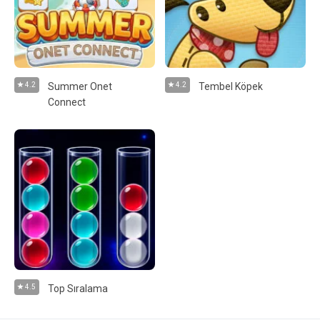
4.2
Summer Onet
4.2
Tembel Köpek
Connect
4.5
Top Sıralama