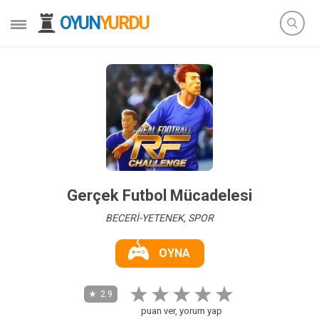
OYUN
YURDU
Gerçek Futbol Mücadelesi
BECERİ-YETENEK, SPOR
OYNA
2.9
puan ver, yorum yap