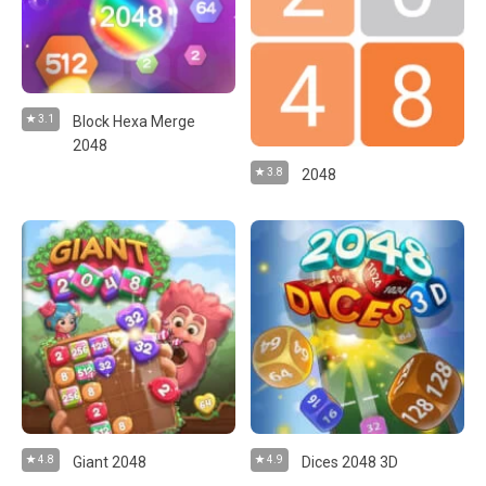
3.1
Block Hexa Merge
2048
3.8
2048
4.8
Giant 2048
4.9
Dices 2048 3D