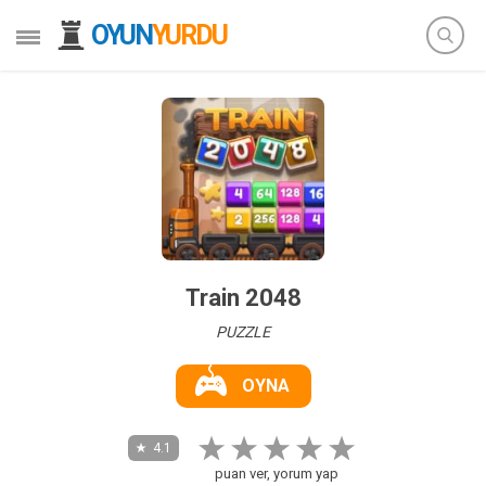
OYUN
YURDU
Train 2048
PUZZLE
OYNA
4.1
puan ver, yorum yap