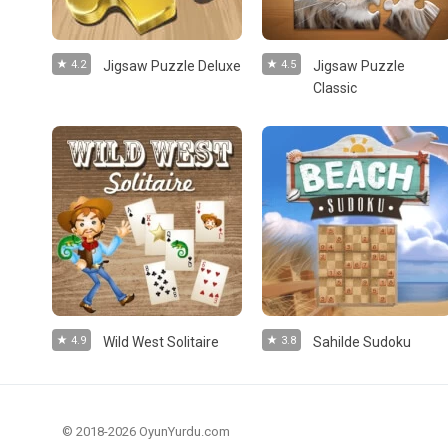
4.2
Jigsaw Puzzle Deluxe
4.5
Jigsaw Puzzle
Classic
4.9
Wild West Solitaire
3.8
Sahilde Sudoku
© 2018-2026 OyunYurdu.com