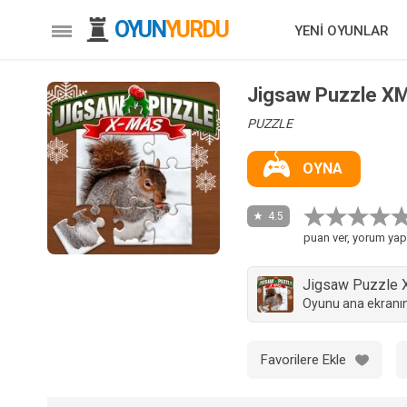
OYUN
YURDU
YENİ OYUNLAR
Jigsaw Puzzle X
PUZZLE
OYNA
4.5
puan ver, yorum yap
Jigsaw Puzzle
Oyunu ana ekranın
Favorilere Ekle