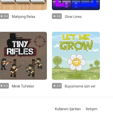
3.4
Mahjong Relax
4.0
Glow Lines
4.2
Minik Tüfekler
3.9
Büyümeme izin ver
Kullanım Şartları
İletişim