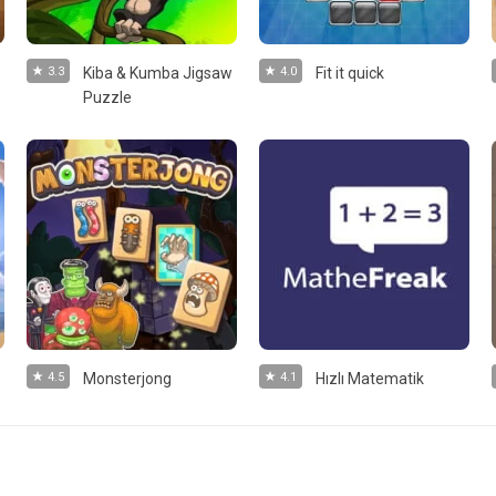
3.3
Kiba & Kumba Jigsaw
4.0
Fit it quick
Puzzle
4.5
Monsterjong
4.1
Hızlı Matematik