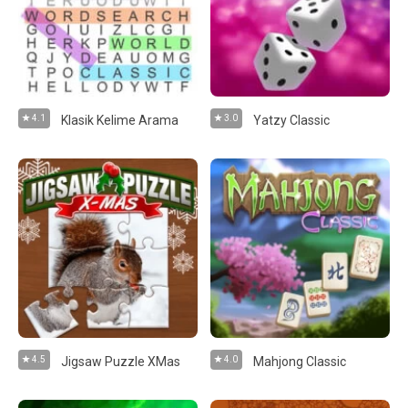
4.1
Klasik Kelime Arama
3.0
Yatzy Classic
4.5
Jigsaw Puzzle XMas
4.0
Mahjong Classic