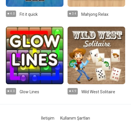
4.0
Fit it quick
3.4
Mahjong Relax
4.0
Glow Lines
4.9
Wild West Solitaire
İletişim
Kullanım Şartları