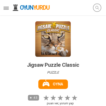
OYUN
YURDU
Jigsaw Puzzle Classic
PUZZLE
OYNA
4.5
puan ver, yorum yap