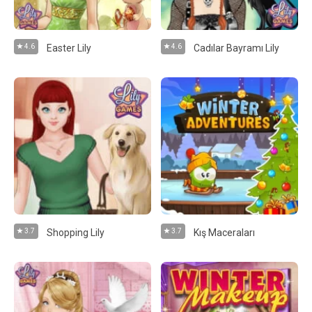
4.6
Easter Lily
4.6
Cadılar Bayramı Lily
3.7
Shopping Lily
3.7
Kış Maceraları