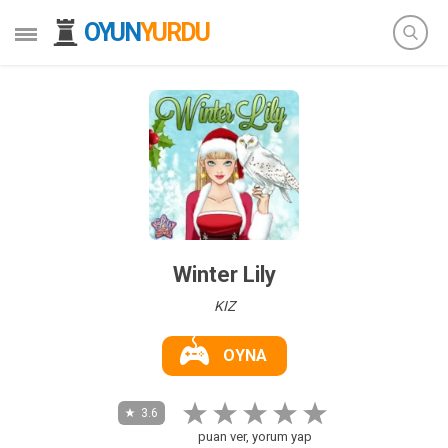
OYUN
YURDU
Winter Lily
KIZ
OYNA
3.6
puan ver, yorum yap