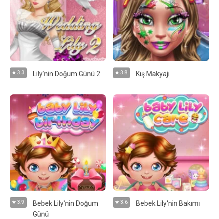
3.3
Lily'nin Doğum Günü 2
3.8
Kış Makyajı
3.9
Bebek Lily'nin Doğum
3.6
Bebek Lily'nin Bakımı
Günü