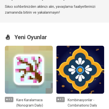
Sıkıcı sohbetinizden aklınızı alın, yavaşlama faaliyetlerinizi
zamanında bitirin ve yakalanmayın!
Yeni Oyunlar
4.5
Kare Karalamaca
4.3
Kombinasyonlar -
(Nonogram Daily)
Combinations Daily