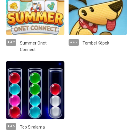
4.2
Summer Onet
4.2
Tembel Köpek
Connect
4.5
Top Sıralama