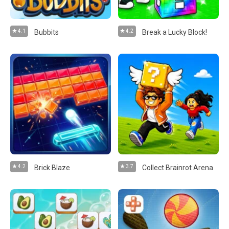
4.1
Bubbits
4.2
Break a Lucky Block!
4.2
Brick Blaze
3.7
Collect Brainrot Arena