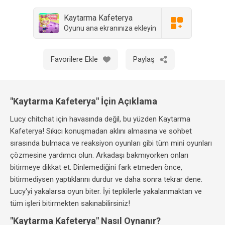
Kaytarma Kafeterya
Oyunu ana ekranınıza ekleyin
Favorilere Ekle
Paylaş
"Kaytarma Kafeterya" İçin Açıklama
Lucy chitchat için havasında değil, bu yüzden Kaytarma
Kafeterya! Sıkıcı konuşmadan aklını almasına ve sohbet
sırasında bulmaca ve reaksiyon oyunları gibi tüm mini oyunları
çözmesine yardımcı olun. Arkadaşı bakmıyorken onları
bitirmeye dikkat et. Dinlemediğini fark etmeden önce,
bitirmediysen yaptıklarını durdur ve daha sonra tekrar dene.
Lucy'yi yakalarsa oyun biter. İyi tepkilerle yakalanmaktan ve
tüm işleri bitirmekten sakınabilirsiniz!
"Kaytarma Kafeterya" Nasıl Oynanır?