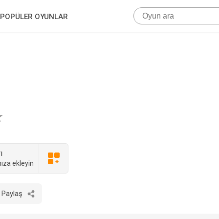
POPÜLER OYUNLAR
ı
ıza ekleyin
Paylaş