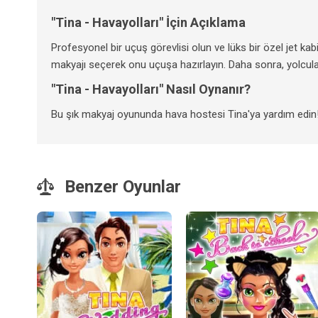
"Tina - Havayolları" İçin Açıklama
Profesyonel bir uçuş görevlisi olun ve lüks bir özel jet ka
makyajı seçerek onu uçuşa hazırlayın. Daha sonra, yolcular
"Tina - Havayolları" Nasıl Oynanır?
Bu şık makyaj oyununda hava hostesi Tina'ya yardım edin
Benzer Oyunlar