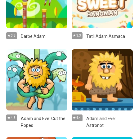
3.8
Darbe Adam
3.3
Tatlı Adam Asmaca
4.3
Adam and Eve: Cut the
4.4
Adam and Eve:
Ropes
Astronot