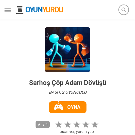
OYUN
YURDU
Sarhoş Çöp Adam Dövüşü
BASİT, 2 OYUNCULU
OYNA
3.4
puan ver, yorum yap