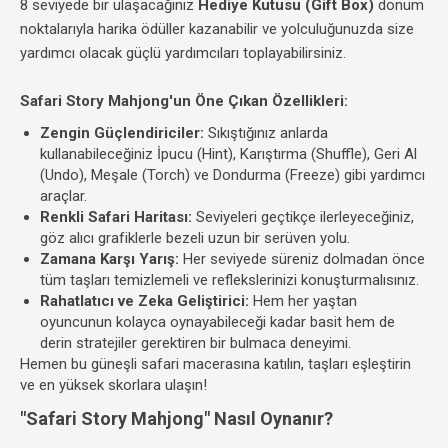
8 seviyede bir ulaşacağınız
Hediye Kutusu (Gift Box)
dönüm
noktalarıyla harika ödüller kazanabilir ve yolculuğunuzda size
yardımcı olacak güçlü yardımcıları toplayabilirsiniz.
Safari Story Mahjong'un Öne Çıkan Özellikleri:
Zengin Güçlendiriciler:
Sıkıştığınız anlarda
kullanabileceğiniz İpucu (Hint), Karıştırma (Shuffle), Geri Al
(Undo), Meşale (Torch) ve Dondurma (Freeze) gibi yardımcı
araçlar.
Renkli Safari Haritası:
Seviyeleri geçtikçe ilerleyeceğiniz,
göz alıcı grafiklerle bezeli uzun bir serüven yolu.
Zamana Karşı Yarış:
Her seviyede süreniz dolmadan önce
tüm taşları temizlemeli ve reflekslerinizi konuşturmalısınız.
Rahatlatıcı ve Zeka Geliştirici:
Hem her yaştan
oyuncunun kolayca oynayabileceği kadar basit hem de
derin stratejiler gerektiren bir bulmaca deneyimi.
Hemen bu güneşli safari macerasına katılın, taşları eşleştirin
ve en yüksek skorlara ulaşın!
"Safari Story Mahjong" Nasıl Oynanır?