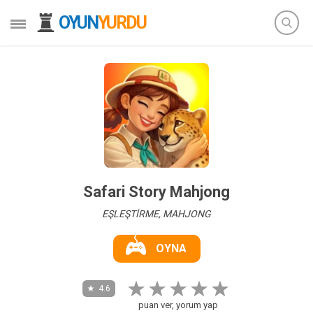
OYUN
YURDU
Safari Story Mahjong
EŞLEŞTİRME, MAHJONG
OYNA
4.6
puan ver, yorum yap