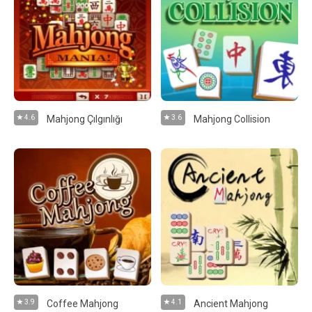
4.6
Mahjong Çılgınlığı
3.6
Mahjong Collision
3.9
Coffee Mahjong
4.1
Ancient Mahjong