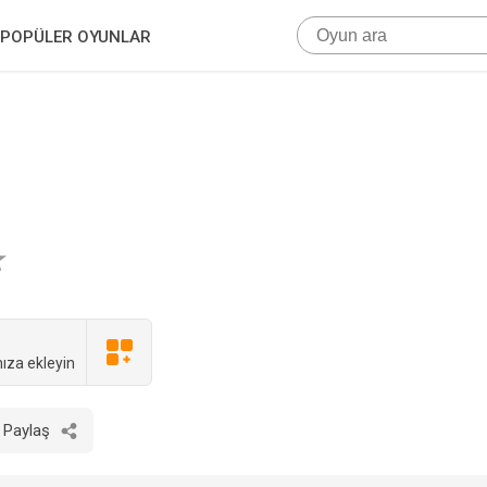
POPÜLER OYUNLAR
ıza ekleyin
Paylaş