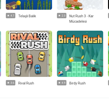
4.7
Telaşlı Balık
2.3
Nut Rush 3 - Kar
Mücadelesi
3.6
Rival Rush
4.9
Birdy Rush