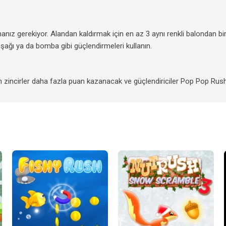
anız gerekiyor. Alandan kaldırmak için en az 3 aynı renkli balondan bir
uşağı ya da bomba gibi güçlendirmeleri kullanın.
zun zincirler daha fazla puan kazanacak ve güçlendiriciler Pop Pop Ru