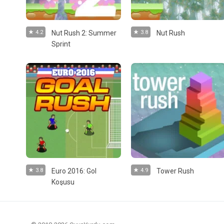
4.2
Nut Rush 2: Summer
3.8
Nut Rush
Sprint
3.8
Euro 2016: Gol
4.9
Tower Rush
Koşusu