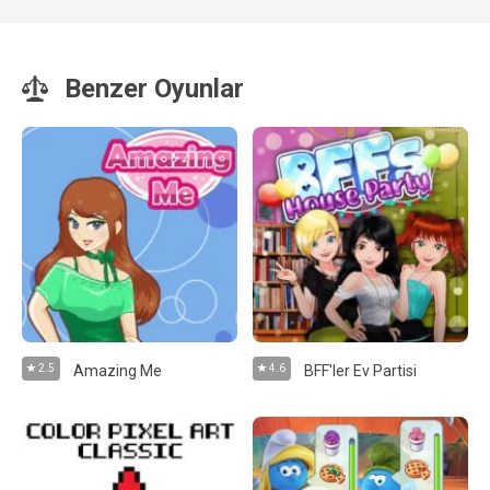
Benzer Oyunlar
2.5
Amazing Me
4.6
BFF'ler Ev Partisi