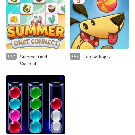
4.2
Summer Onet
4.2
Tembel Köpek
Connect