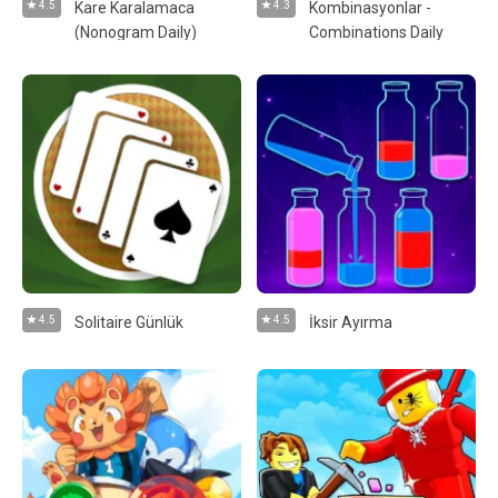
4.5
Kare Karalamaca
4.3
Kombinasyonlar -
(Nonogram Daily)
Combinations Daily
4.5
Solitaire Günlük
4.5
İksir Ayırma