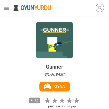
OYUN
YURDU
Gunner
SİLAH, BASİT
OYNA
3.5
puan ver, yorum yap