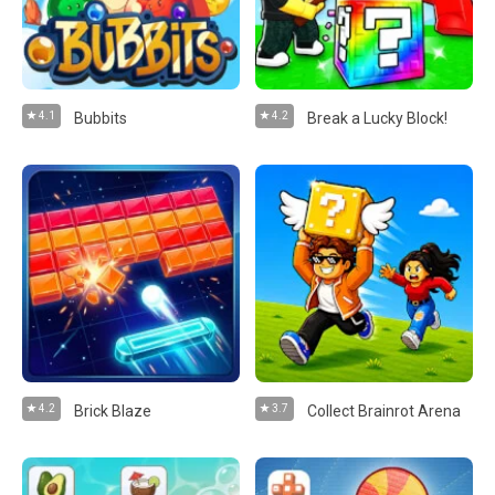
4.1
Bubbits
4.2
Break a Lucky Block!
4.2
Brick Blaze
3.7
Collect Brainrot Arena