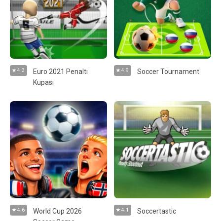
4.3
Euro 2021 Penaltı
4.9
Soccer Tournament
Kupası
4.6
World Cup 2026
4.1
Soccertastic