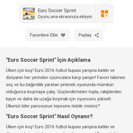
Euro Soccer Sprint
Oyunu ana ekranınıza ekleyin
Favorilere Ekle
Paylaş
"Euro Soccer Sprint" İçin Açıklama
Ülken için koş! Euro 2016 futbol kupası yarışına katılın ve
dünyanın her yerinden oyunculara karşı yarışın! Favori takımını
seç ve bu bağımlılık yaratan yetenek oyununda mümkün
olduğunca koşmaya çalış. Güçlendirmeleri topla, rakiplerden
kaçın ve daha da uzağa koşmak için oyuncunu yükselt.
Ülkenizi lider panosunun tepesine itebilir misiniz?
"Euro Soccer Sprint" Nasıl Oynanır?
Ülken için koş! Euro 2016 futbol kupası yarışına katılın ve