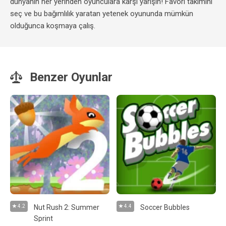
dünyanın her yerinden oyunculara karşı yarışın! Favori takımını
seç ve bu bağımlılık yaratan yetenek oyununda mümkün
olduğunca koşmaya çalış.
Benzer Oyunlar
4.2
Nut Rush 2: Summer
4.4
Soccer Bubbles
Sprint