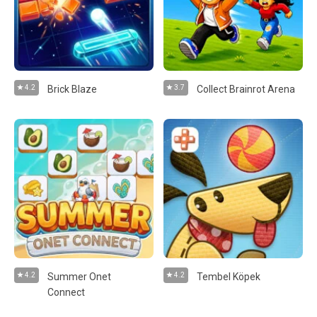
4.2
Brick Blaze
3.7
Collect Brainrot Arena
4.2
Summer Onet
4.2
Tembel Köpek
Connect