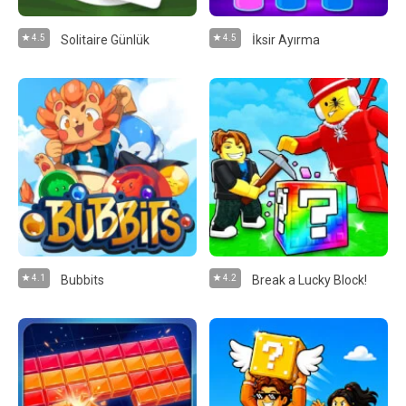
4.5
Solitaire Günlük
4.5
İksir Ayırma
4.1
Bubbits
4.2
Break a Lucky Block!