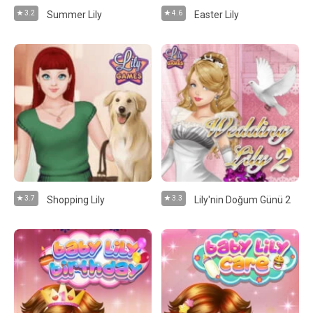
3.2
Summer Lily
4.6
Easter Lily
3.7
Shopping Lily
3.3
Lily'nin Doğum Günü 2