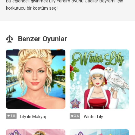
Bu eğlenceli giyinmek Lily Yardım oyunu Cadılar Bayramı için
korkutucu bir kostüm seç!
Benzer Oyunlar
4.8
Lily ile Makyaj
3.6
Winter Lily