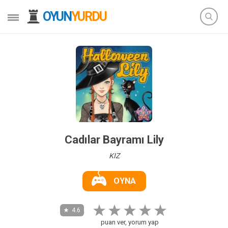
OYUN
YURDU
Cadılar Bayramı Lily
KIZ
OYNA
4.6
puan ver, yorum yap