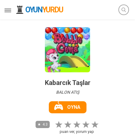
OYUN
YURDU
Kabarcık Taşlar
BALON ATIŞ
OYNA
4.3
puan ver, yorum yap