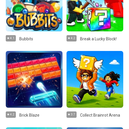
4.1
Bubbits
4.2
Break a Lucky Block!
4.2
Brick Blaze
3.7
Collect Brainrot Arena