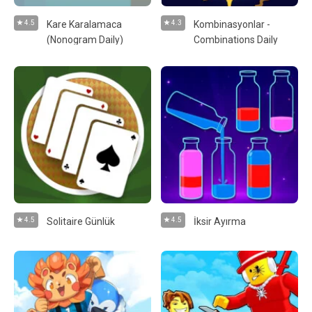
4.5
Kare Karalamaca
4.3
Kombinasyonlar -
(Nonogram Daily)
Combinations Daily
4.5
Solitaire Günlük
4.5
İksir Ayırma