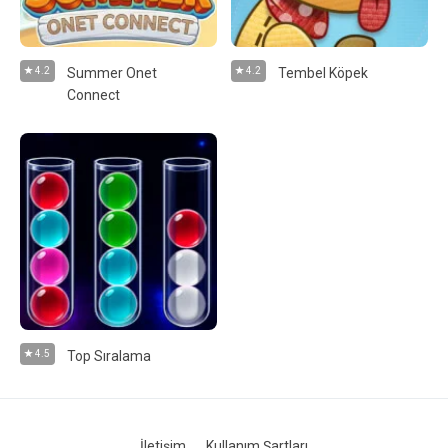
4.2
Summer Onet
4.2
Tembel Köpek
Connect
4.5
Top Sıralama
İletişim
Kullanım Şartları