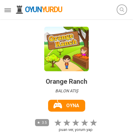
OYUN
YURDU
Orange Ranch
BALON ATIŞ
OYNA
3.5
puan ver, yorum yap