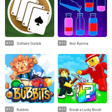
4.5
Solitaire Günlük
4.5
İksir Ayırma
4.1
Bubbits
4.2
Break a Lucky Block!