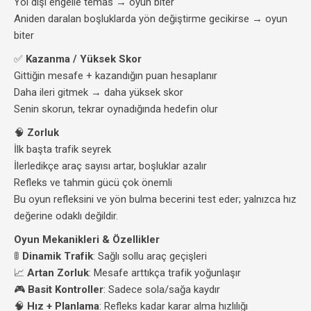
Yol dışı engelle temas → oyun biter
Aniden daralan boşluklarda yön değiştirme gecikirse → oyun
biter
✅
Kazanma / Yüksek Skor
Gittiğin mesafe + kazandığın puan hesaplanır
Daha ileri gitmek → daha yüksek skor
Senin skorun, tekrar oynadığında hedefin olur
🧠
Zorluk
İlk başta trafik seyrek
İlerledikçe araç sayısı artar, boşluklar azalır
Refleks ve tahmin gücü çok önemli
Bu oyun refleksini ve yön bulma becerini test eder; yalnızca hız
değerine odaklı değildir.
Oyun Mekanikleri & Özellikler
🚦
Dinamik Trafik
: Sağlı sollu araç geçişleri
📈
Artan Zorluk
: Mesafe arttıkça trafik yoğunlaşır
🎮
Basit Kontroller
: Sadece sola/sağa kaydır
🧠
Hız + Planlama
: Refleks kadar karar alma hızlılığı