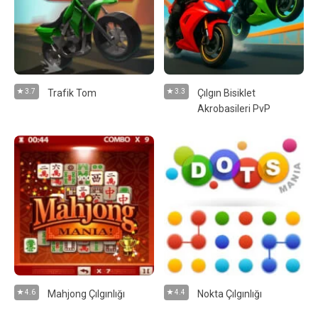
3.7
Trafik Tom
3.3
Çılgın Bisiklet
Akrobasileri PvP
4.6
Mahjong Çılgınlığı
4.4
Nokta Çılgınlığı