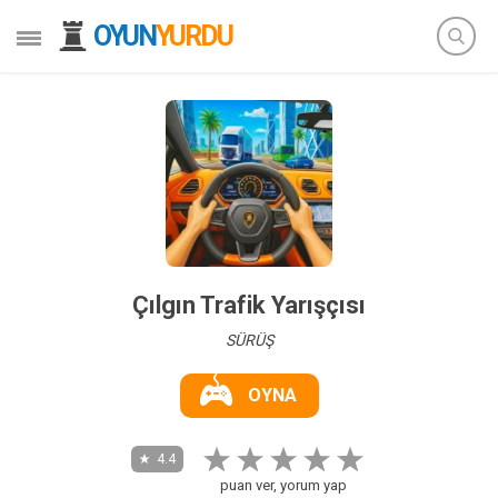
OYUN
YURDU
Çılgın Trafik Yarışçısı
SÜRÜŞ
OYNA
4.4
puan ver, yorum yap