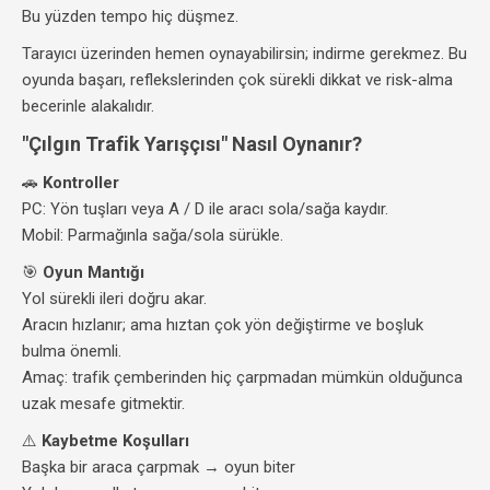
Bu yüzden tempo hiç düşmez.
Tarayıcı üzerinden hemen oynayabilirsin; indirme gerekmez. Bu
oyunda başarı, reflekslerinden çok sürekli dikkat ve risk-alma
becerinle alakalıdır.
"Çılgın Trafik Yarışçısı" Nasıl Oynanır?
🚗
Kontroller
PC: Yön tuşları veya A / D ile aracı sola/sağa kaydır.
Mobil: Parmağınla sağa/sola sürükle.
🎯
Oyun Mantığı
Yol sürekli ileri doğru akar.
Aracın hızlanır; ama hıztan çok yön değiştirme ve boşluk
bulma önemli.
Amaç: trafik çemberinden hiç çarpmadan mümkün olduğunca
uzak mesafe gitmektir.
⚠️
Kaybetme Koşulları
Başka bir araca çarpmak → oyun biter