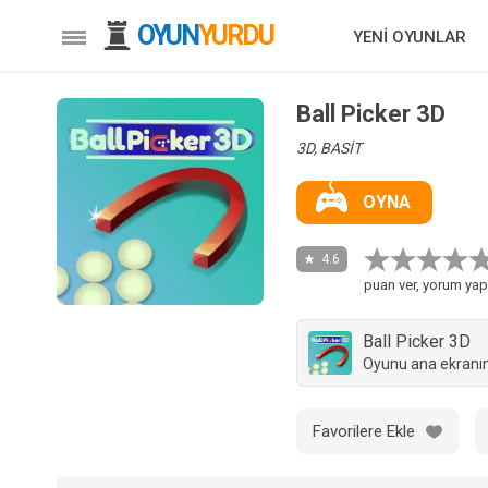
OYUN
YURDU
YENİ OYUNLAR
Ball Picker 3D
3D, BASİT
OYNA
4.6
puan ver, yorum yap
Ball Picker 3D
Oyunu ana ekranın
Favorilere Ekle