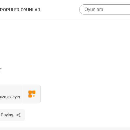
POPÜLER OYUNLAR
ıza ekleyin
Paylaş