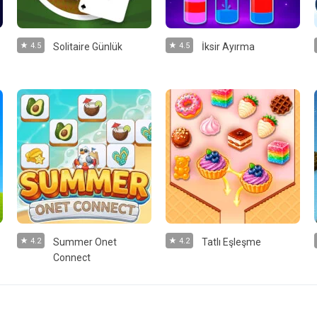
4.5
Solitaire Günlük
4.5
İksir Ayırma
4.2
Summer Onet
4.2
Tatlı Eşleşme
Connect