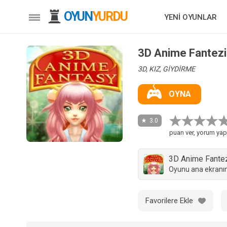
OYUN
YURDU
YENİ OYUNLAR
3D Anime Fantezi
3D, KIZ, GİYDİRME
OYNA
3.0
puan ver, yorum yap
3D Anime Fante
Oyunu ana ekranın
Favorilere Ekle