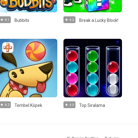
4.1
Bubbits
4.2
Break a Lucky Block!
4.2
Tembel Köpek
4.5
Top Sıralama