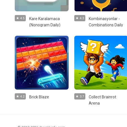
4.5
Kare Karalamaca
4.3
Kombinasyonlar -
(Nonogram Daily)
Combinations Daily
4.2
Brick Blaze
3.7
Collect Brainrot
Arena