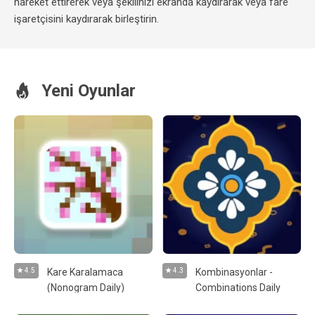
hareket ettirerek veya şekilinizi ekranda kaydırarak veya fare
işaretçisini kaydırarak birleştirin.
Yeni Oyunlar
4.5
Kare Karalamaca
4.3
Kombinasyonlar -
(Nonogram Daily)
Combinations Daily