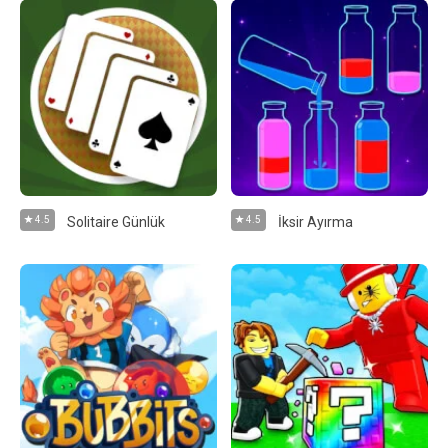
4.5
Solitaire Günlük
4.5
İksir Ayırma