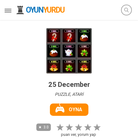
OYUN
YURDU
25 December
PUZZLE, ATARİ
OYNA
3.0
puan ver, yorum yap