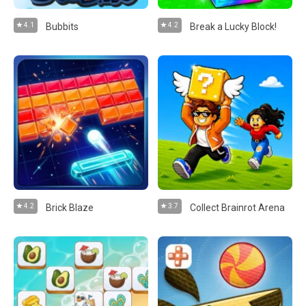
4.1
Bubbits
4.2
Break a Lucky Block!
4.2
Brick Blaze
3.7
Collect Brainrot Arena