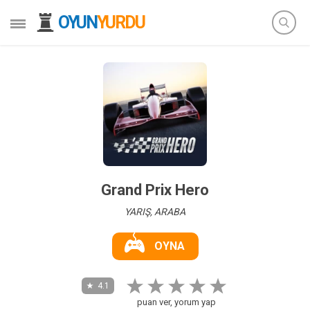
OYUN
YURDU
Grand Prix Hero
YARIŞ, ARABA
OYNA
4.1
puan ver, yorum yap