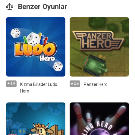
Benzer Oyunlar
4.9
Kızma Birader Ludo
2.6
Panzer Hero
Hero