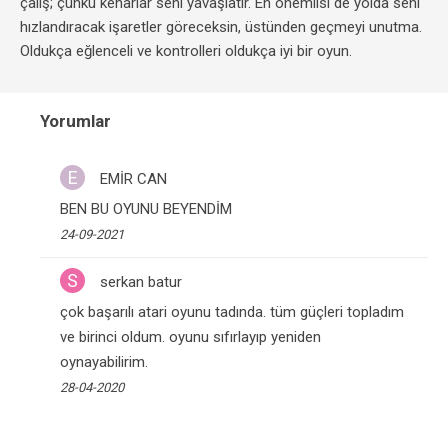
çalış; çünkü kenarlar seni yavaşlatır. En önemlisi de yolda seni
hızlandıracak işaretler göreceksin, üstünden geçmeyi unutma.
Oldukça eğlenceli ve kontrolleri oldukça iyi bir oyun.
Yorumlar
E
EMİR CAN
BEN BU OYUNU BEYENDİM
24-09-2021
S
serkan batur
çok başarılı atari oyunu tadında. tüm güçleri topladım
ve birinci oldum. oyunu sıfırlayıp yeniden
oynayabilirim.
28-04-2020