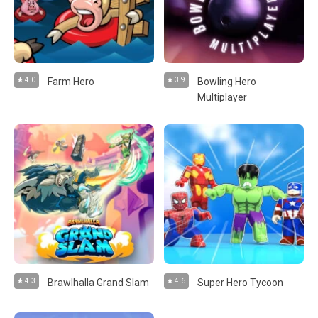
4.0
Farm Hero
3.9
Bowling Hero
Multiplayer
4.3
Brawlhalla Grand Slam
4.6
Super Hero Tycoon