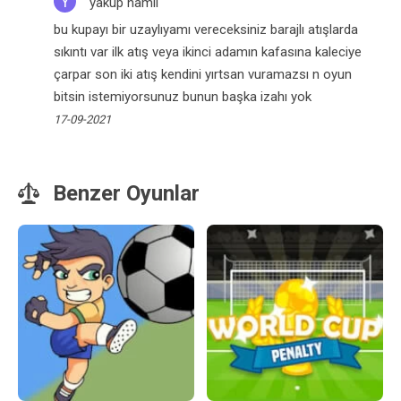
Y
yakup namlı
bu kupayı bir uzaylıyamı vereceksiniz barajlı atışlarda
sıkıntı var ilk atış veya ikinci adamın kafasına kaleciye
çarpar son iki atış kendini yırtsan vuramazsı n oyun
bitsin istemiyorsunuz bunun başka izahı yok
17-09-2021
Benzer Oyunlar