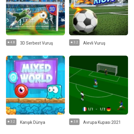
4.8
3D Serbest Vuruş
3.2
Alevli Vuruş
3.2
Karışık Dünya
3.8
Avrupa Kupası 2021