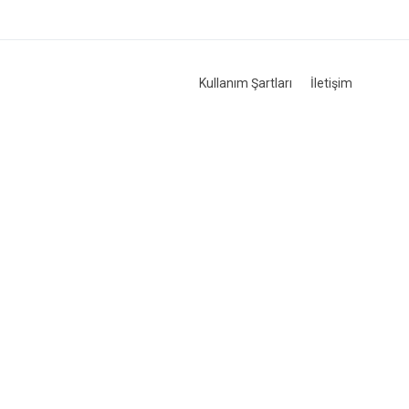
Kullanım Şartları
İletişim