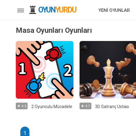
OYUN
YURDU
YENİ OYUNLAR
Masa Oyunları Oyunları
4.3
2 Oyunculu Mücadele
4.7
3D Satranç Ustası
1