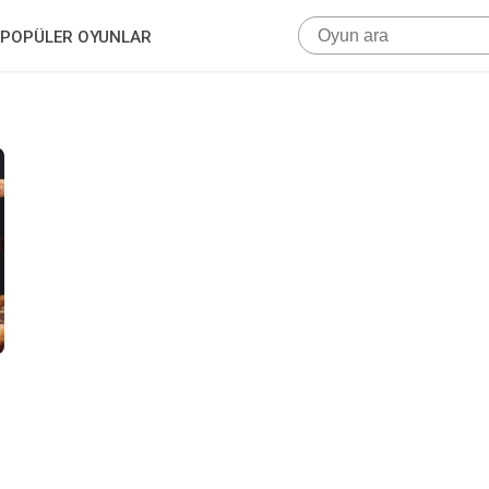
POPÜLER OYUNLAR