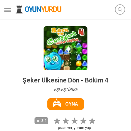
OYUN
YURDU
Şeker Ülkesine Dön - Bölüm 4
EŞLEŞTİRME
OYNA
3.4
puan ver, yorum yap