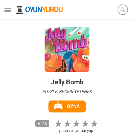
OYUN
YURDU
Jelly Bomb
PUZZLE, BECERİ-YETENEK
OYNA
4.5
puan ver, yorum yap