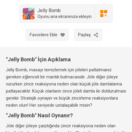
Jelly Bomb
Oyunu ana ekranınıza ekleyin
Favorilere Ekle
Paylaş
"Jelly Bomb" İçin Açıklama
Jelly Bomb, masayı temizlemek için jöleleri patlatmanız
gereken eğlenceli bir mantık bulmacasıdır. Jöle diğer jöleye
vururken zincir reaksiyona neden olan küçük jöle damlalarına
patlayacaktır. Küçük olanların önce jöleli damla ile doldurulması
gerekir. Stratejik oynayın ve büyük zincirleme reaksiyonlara
neden olun! Her seviyede ustalaşabilir misin?
"Jelly Bomb" Nasıl Oynanır?
Jöle diğer jöleye çarptığında zincir reaksiyona neden olan