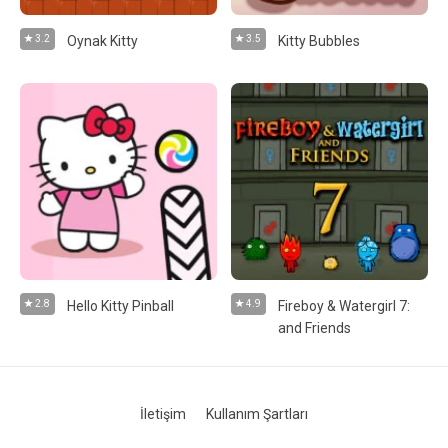
3.2
Oynak Kitty
3.5
Kitty Bubbles
2.8
Hello Kitty Pinball
4.9
Fireboy & Watergirl 7:
and Friends
İletişim
Kullanım Şartları