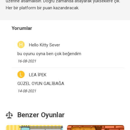
üzerine atlamalısın. Doğru zamanda atlayarak yükseklere çık.
Her bir platform bir puan kazandıracak.
Yorumlar
H
Hello Kitty Sever
bu oyunu oyna ben çok beğendim
16-08-2021
L
LEA İPEK
GÜZEL OYUN GALİBAĞA
14-08-2021
Benzer Oyunlar