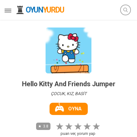
OYUN
YURDU
Hello Kitty And Friends Jumper
ÇOCUK, KIZ, BASİT
OYNA
3.8
puan ver, yorum yap